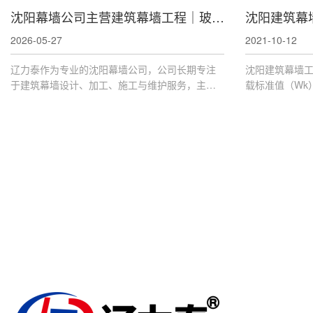
沈阳幕墙公司主营建筑幕墙工程｜玻璃幕墙、铝板幕墙、石材幕墙安装维修多种服务！
沈阳建筑幕
2026-05-27
2021-10-12
辽力泰作为专业的沈阳幕墙公司，公司长期专注
沈阳建筑幕墙
于建筑幕墙设计、加工、施工与维护服务，主营
载标准值（Wk
玻璃幕墙、铝板幕墙、石材幕墙、陶土板幕墙、
暴和多台风地区：P
全玻璃幕墙、钢结构点式幕墙、节能幕墙、断桥
计时，不小于
节能门窗、钢结构采光顶、网架采光