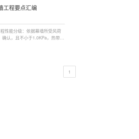
墙工程要点汇编
工程性能分级：依据幕墙所受风荷
）确认，且不小于1.0KPa，热带风
=1000*μz*μc*W0，非抗震设
主体结构弹性层间位移角控制值
1