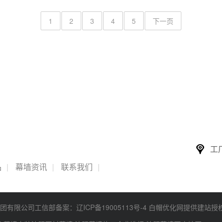
1
2
3
4
5
下一页
工
品
|
幕墙资讯
|
联系我们
|
泰科技集团有限公司工信部备案：
辽ICP备19005113号-4
白帽优化网提供建站授