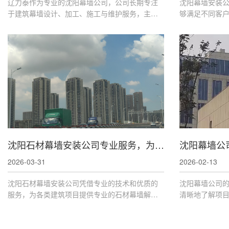
辽力泰作为专业的沈阳幕墙公司，公司长期专注
沈阳幕墙安装
于建筑幕墙设计、加工、施工与维护服务，主营
够满足不同客
玻璃幕墙、铝板幕墙、石材幕墙、陶土板幕墙、
时，建议客户
全玻璃幕墙、钢结构点式幕墙、节能幕墙、断桥
司能力、服务
节能门窗、钢结构采光顶、网架采光
作伙伴。
沈阳石材幕墙安装公司专业服务，为您详述石材幕墙产品类型
沈阳幕墙公
2026-03-31
2026-02-13
沈阳石材幕墙安装公司凭借专业的技术和优质的
沈阳幕墙公司
服务，为各类建筑项目提供专业的石材幕墙解决
清晰地了解项
方案。无论您是追求天然石材的自然之美，还是
管理提供了依
需要人造石材的较好，沈阳石材幕墙安装公司都
工效率，确保
能为您提供满意的产品和服务。