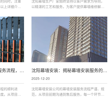
务的同时，注重
沈阳幕墙生产厂家始终坚持以客户需求为导向，
过以上详细介
以精湛的工艺和服务，为客户提供幕墙维修解决
的服务有了更深
方案。在维修过程中，厂家注重细节，确保维修
时，请务必关注
后的幕墙性能达到较佳状态，为用户创造安全、
舒适、美观的居住环境。
沈阳幕墙公司：幕墙安装服务流程，规范操作保障品质
沈阳幕墙安装：揭秘幕墙安装服务的步骤
2025-12-20
工程的顺利进
沈阳幕墙安装公司的幕墙安装服务流程严谨、规
意度。从项目洽
范，从项目前期沟通到售后服务，每一个环节都
严格把控，旨在
体现了对质量的高度重视。通过这一流程，确保
装服务。
了幕墙安装的质量和效果，为建筑物提供了可靠
的外观和功能性保障。